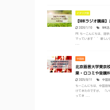
イタリア語
【NHKラジオ講座
2026/1/10
NHK
PR ちーこんにちは、語
マっています＾＾ 新しい
...
中国語
北京語言大学東京
果・口コミや受講
2025/8/11
中国
ちーこんにちは、中国語
けてきたのですが、 「い
ってき ...