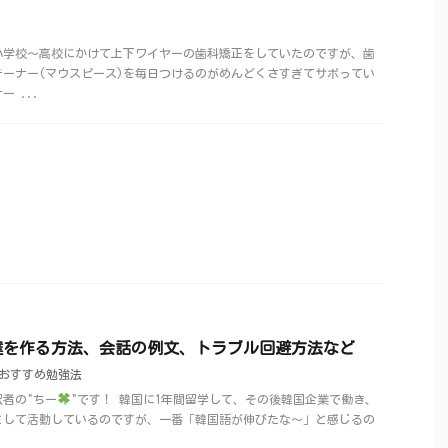
小学校～高校にかけて上下ワイヤーの歯科矯正をしていたのですが、歯
ーナー(マウスピース)を毎日つけるのがめんどくさすぎてサボってい
 ...
達を作る方法、会話の例文、トラブル回避方法など
おすすめ勉強法
者の"ちー
"です！ 韓国に1年間留学して、その後韓国企業で働き、
として活動しているのですが、一番「韓国語が伸びたな～」と感じるの