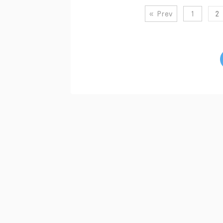
« Prev
1
2