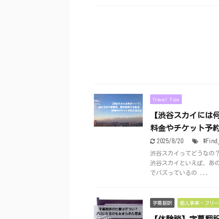
Travel Tips
【渋谷スカイには
料金やチケット予
2025/8/20
#Find
渋谷スカイってどうなの
渋谷スカイといえば、あの
でバズっているの ...
字幕翻訳
個人事業・フリー