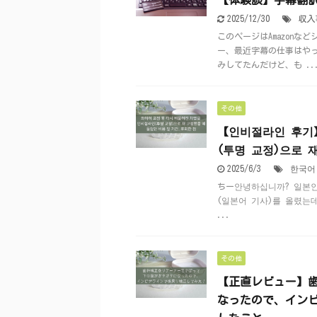
【体験談】字幕翻
2025/12/30
収入
このページはAmazon
ー、最近字幕の仕事はや
みしてたんだけど、も ..
その他
【인비절라인 후기
(투명 교정)으로 
2025/6/3
한국어
ちー안녕하십니까? 일본인
(일본어 기사)를 올렸는
...
その他
【正直レビュー】
なったので、イン