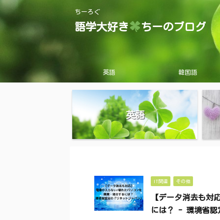
ちーろぐ
語学大好き
ちーのブログ
英語
韓国語
英語
IT関連
その他
【データ消去も対
には？ - 環境省