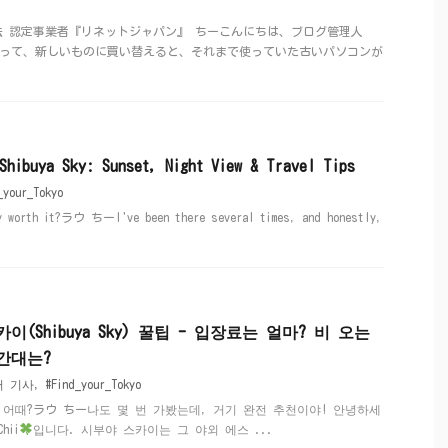
法 認定事業者『リネットジャパン』 ちーこんにちは、ブログ管理人
ンって、新しいものに買い替えると、それまで使っていた古いパソコンが
 Shibuya Sky: Sunset, Night View & Travel Tips
_your_Tokyo
ky worth it?ラウ ちーI've been there several times, and honestly,
(Shibuya Sky) 꿀팁 - 입장료는 얼마? 비 오는
간대는?
어 기사
,
#Find_your_Tokyo
 어때?ラウ ちー나도 몇 번 가봤는데, 거기 완전 추천이야! 안녕하세
hii
입니다. 시부야 스카이는 그 야외 에스 ...