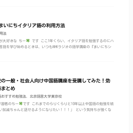
】まいにちイタリア語の利用方法
活用法
学が大好きな ちー
です ここ1年くらい、イタリア語を勉強するのにハ
言語を学び始めるときは、いつもNHKラジオの語学講座の『まいにちシ
校の一般・社会人向け中国語講座を受講してみた！効
料まとめ
語おすすめ勉強法
,
北京語言大学東京校
学習者のちー
です これまでのらりくらりと10年以上中国語の勉強を続
い加減ちゃんと話せるようになりたい！！！」 という気持ちが強くな