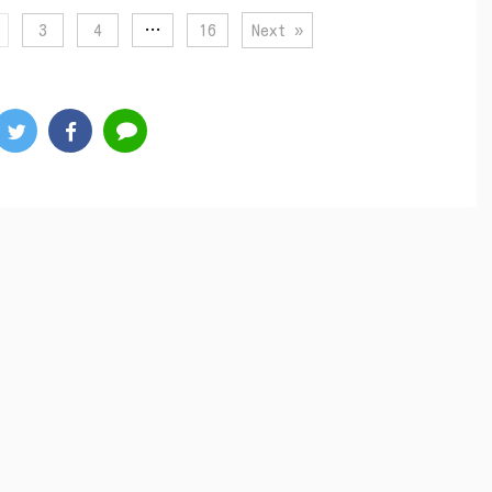
3
4
…
16
Next »