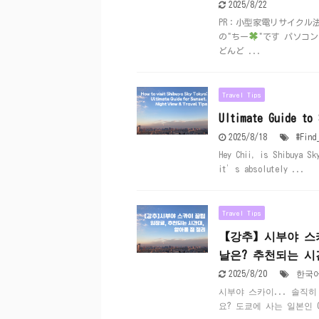
2025/8/22
PR：小型家電リサイクル
の"ちー
"です パソコ
どんど ...
Travel Tips
Ultimate Guide to
2025/8/18
#Find
Hey Chii, is Shibuya S
it’s absolutely ...
Travel Tips
【강추】시부야 스카이
날은? 추천되는 시
2025/8/20
한국
시부야 스카이... 솔직히
요? 도쿄에 사는 일본인 C