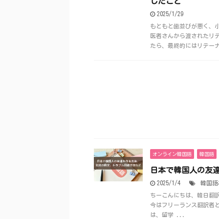
したこと
2025/1/29
もともと歯並びが悪く、
医者さんから渡されたリテ
たら、最終的にはリテーナー
オンライン韓国語
韓国語
日本で韓国人の友
2025/1/4
韓国語
ちーこんにちは、韓日翻訳
今はフリーランス翻訳者
は、留学 ...