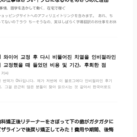
訳の仕事はきつい？プロになるのをあきらめた理由
事情
,
語学を活かして働く
,
在宅で稼ぐ
などショッピングサイトへのアフィリエイトリンクを含みます。 あれ、ち
ってないの？ラウ ちーそうなの、実はしばらく字幕翻訳のお仕事をお休
.
】와이어 교정 후 다시 비뚤어진 치열을 인비절라인
재 교정했을 때 들었던 비용 및 기간, 후회한 점
 기사
 번역가 Chii입니다. 제가 저번에 이 블로그에다 인비절라인 후기
데, 그걸 은근히 많은 분들이 찾아 읽으시는 것 같아서 한국어로도
歯科矯正後リテーナーをさぼって下の歯がガタガタに
ビザラインで後戻り矯正してみた！費用や期間、後悔