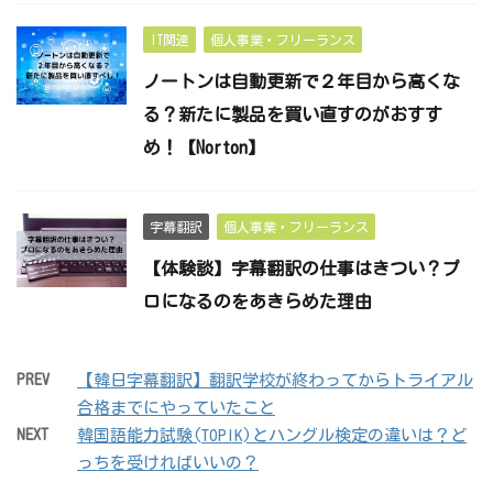
IT関連
個人事業・フリーランス
ノートンは自動更新で２年目から高くな
る？新たに製品を買い直すのがおすす
め！【Norton】
字幕翻訳
個人事業・フリーランス
【体験談】字幕翻訳の仕事はきつい？プ
ロになるのをあきらめた理由
PREV
【韓日字幕翻訳】翻訳学校が終わってからトライアル
合格までにやっていたこと
NEXT
韓国語能力試験(TOPIK)とハングル検定の違いは？ど
っちを受ければいいの？