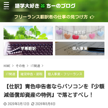
フリーランス翻訳者の仕事の見つけ方
英語
韓国語
字幕翻訳
個人事業
HOME
>
その他
>
IT関連
>
IT関連
確定申告・節税
個人事業・フリーランス
【仕訳】青色申告者ならパソコンを『少額
減価償却資産の特例』で落とすべし！
2020年3月12日
2026年5月6日