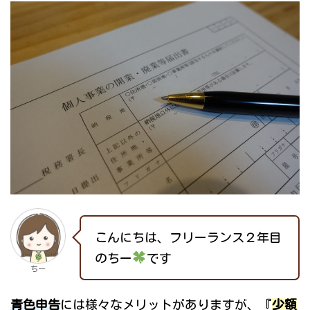
こんにちは、フリーランス２年目
のちー
です
ちー
青色申告
には様々なメリットがありますが、『
少額